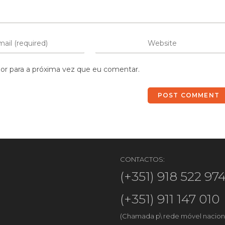
or para a próxima vez que eu comentar.
CONTACTOS:
(+351) 918 522 97
(+351) 911 147 010
(Chamada p\ rede móvel nacion