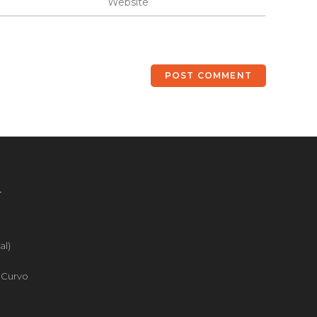
4
al)
o Curvo