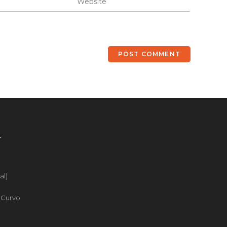
4
al)
o Curvo