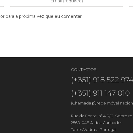
or para a próxima vez que eu comentar.
CONTACTOS:
(+351) 918 522 97
(+351) 911 147 010
(Chamada p\ rede móvel nacion
Rua da Fonte, nº 4 R/C, Sobreir
2560-048 A-dos-Cunhados
Torres Vedras - Portugal