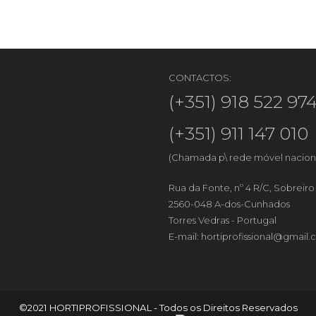
CONTACTOS:
(+351) 918 522 97
(+351) 911 147 010
(Chamada p\ rede móvel nacion
Rua da Fonte, nº 4 R/C, Sobreir
2560-048 A-dos-Cunhados
Torres Vedras - Portugal
E-mail:
hortiprofissional@gmail
©2021 HORTIPROFISSIONAL - Todos os Direitos Reservados