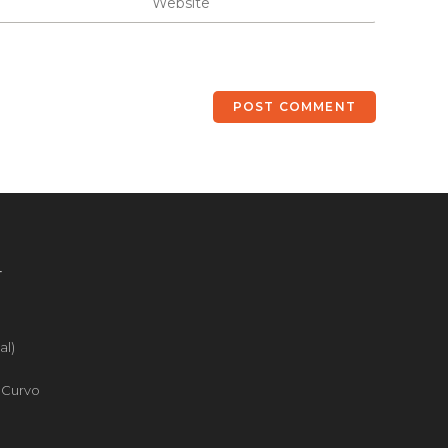
4
al)
o Curvo