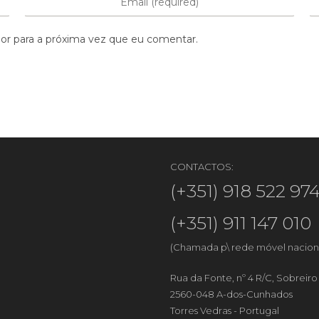
or para a próxima vez que eu comentar.
CONTACTOS:
(+351) 918 522 97
(+351) 911 147 010
(Chamada p\ rede móvel nacion
Rua da Fonte, nº 4 R/C, Sobreir
2560-048 A-dos-Cunhados
Torres Vedras - Portugal