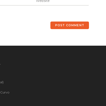
4
al)
o Curvo