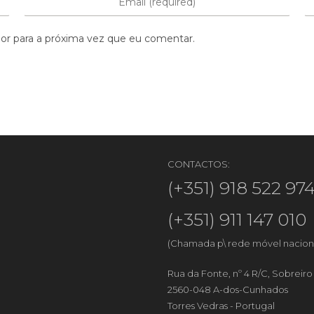
or para a próxima vez que eu comentar.
CONTACTOS:
(+351) 918 522 97
(+351) 911 147 010
(Chamada p\ rede móvel nacion
Rua da Fonte, nº 4 R/C, Sobreir
2560-048 A-dos-Cunhados
Torres Vedras - Portugal