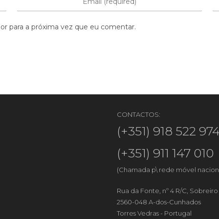
or para a próxima vez que eu comentar.
CONTACTOS:
(+351) 918 522 97
(+351) 911 147 010
(Chamada p\ rede móvel nacion
Rua da Fonte, nº 4 R/C, Sobreir
2560-048 A-dos-Cunhados
Torres Vedras - Portugal