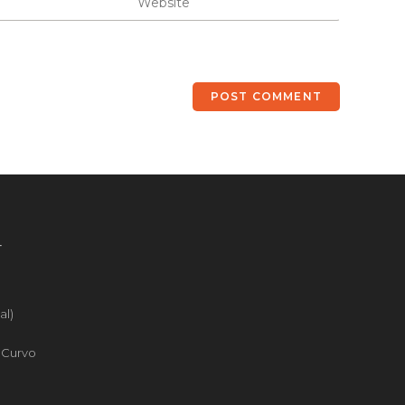
4
al)
o Curvo