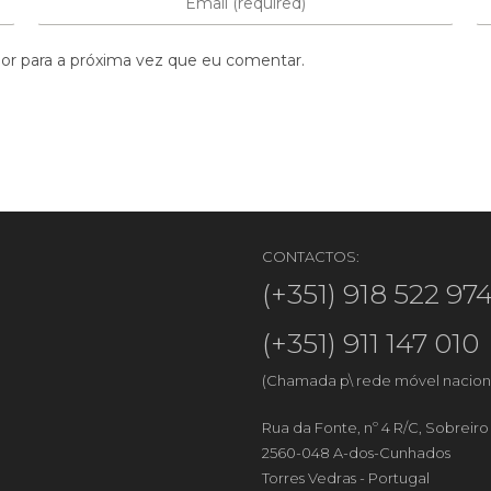
or para a próxima vez que eu comentar.
CONTACTOS:
(+351) 918 522 97
(+351) 911 147 010
(Chamada p\ rede móvel nacion
Rua da Fonte, nº 4 R/C, Sobreir
2560-048 A-dos-Cunhados
Torres Vedras - Portugal