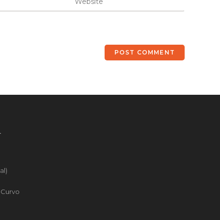
4
al)
o Curvo