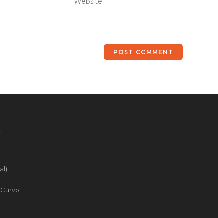
4
al)
o Curvo