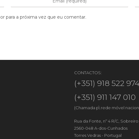
or para a próxima vez que eu comentar.
CONTACTOS:
(+351) 918 522 97
(+351) 911 147 010
(Chamada p\ rede móvel nacion
Rua da Fonte, nº 4 R/C, Sobreir
2560-048 A-dos-Cunhados
Torres Vedras - Portugal