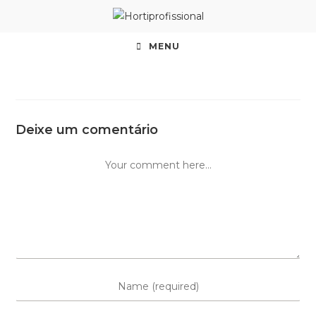
Skip
to
content
MENU
Deixe um comentário
Comment
Enter
your
name