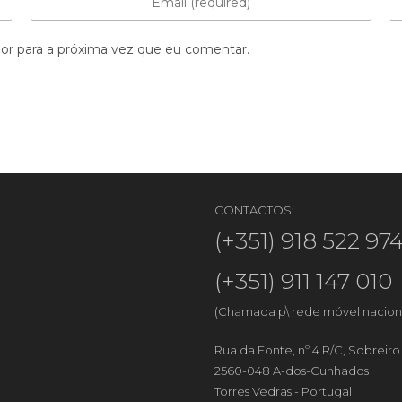
or para a próxima vez que eu comentar.
CONTACTOS:
(+351) 918 522 97
(+351) 911 147 010
(Chamada p\ rede móvel nacion
Rua da Fonte, nº 4 R/C, Sobreir
2560-048 A-dos-Cunhados
Torres Vedras - Portugal