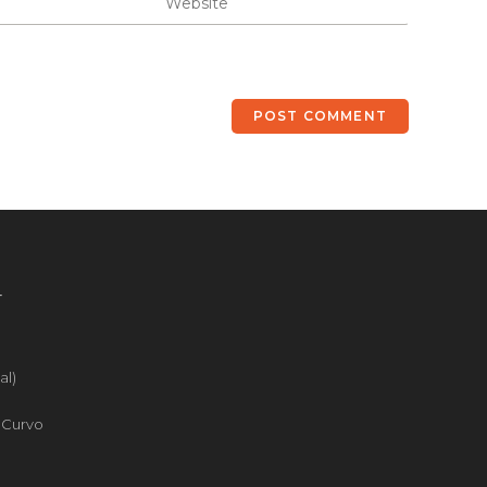
4
al)
o Curvo