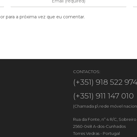
or para a próxima vez que eu comentar.
CONTACTOS:
(+351) 918 522 97
(+351) 911 147 010
(Chamada p\ rede móvel nacion
Rua da Fonte, nº 4 R/C, Sobreir
2560-048 A-dos-Cunhados
Torres Vedras - Portugal