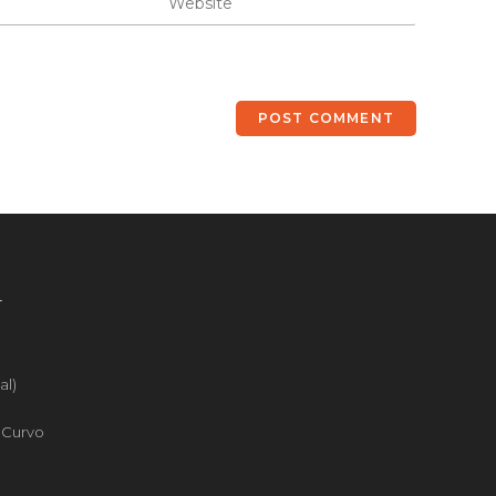
4
al)
o Curvo