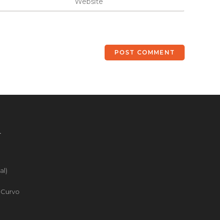
4
al)
o Curvo