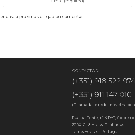
or para a próxima vez que eu comentar.
CONTACTOS:
(+351) 918 522 97
(+351) 911 147 010
(Chamada p\ rede móvel nacion
Rua da Fonte, nº 4 R/C, Sobreir
2560-048 A-dos-Cunhados
Torres Vedras - Portugal