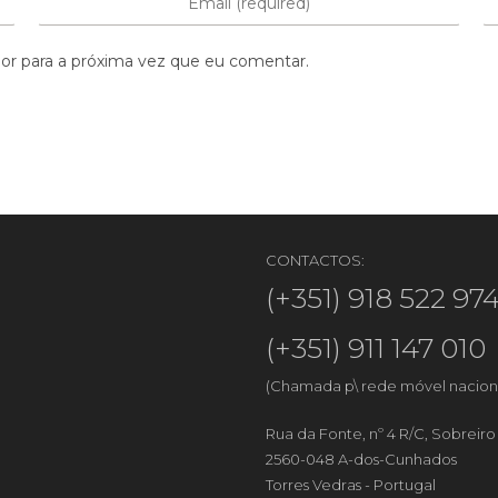
or para a próxima vez que eu comentar.
CONTACTOS:
(+351) 918 522 97
(+351) 911 147 010
(Chamada p\ rede móvel nacion
Rua da Fonte, nº 4 R/C, Sobreir
2560-048 A-dos-Cunhados
Torres Vedras - Portugal