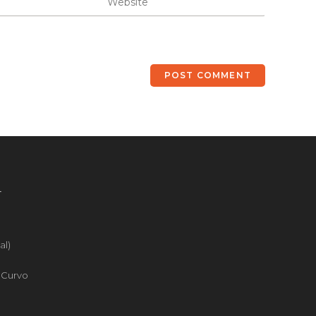
4
al)
o Curvo