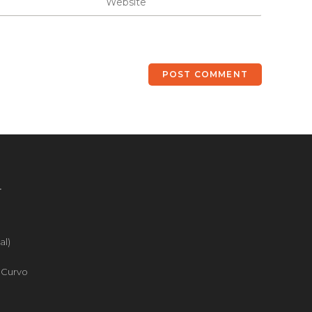
4
al)
o Curvo