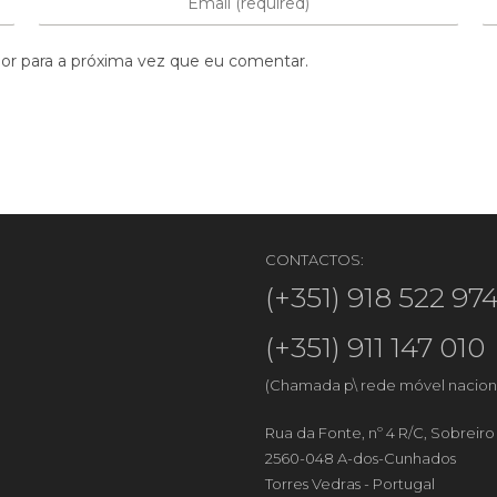
or para a próxima vez que eu comentar.
CONTACTOS:
(+351) 918 522 97
(+351) 911 147 010
(Chamada p\ rede móvel nacion
Rua da Fonte, nº 4 R/C, Sobreir
2560-048 A-dos-Cunhados
Torres Vedras - Portugal