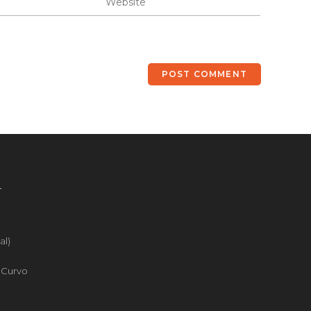
4
al)
o Curvo