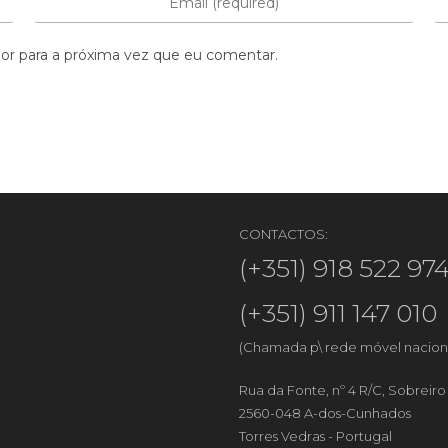
or para a próxima vez que eu comentar.
CONTACTOS:
(+351) 918 522 97
(+351) 911 147 010
(Chamada p\ rede móvel nacion
Rua da Fonte, nº 4 R/C, Sobreir
2560-048 A-dos-Cunhados
Torres Vedras - Portugal