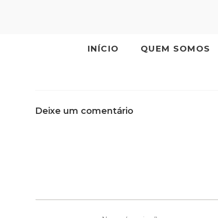
Skip
to
content
INÍCIO
QUEM SOMOS
Deixe um comentário
Comment
Enter