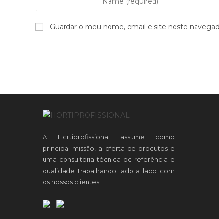
your
name
Guardar o meu nome, email e site neste navegad
or
username
to
comment
A Hortiprofissional assume como
principal missão, a oferta de produtos e
uma consultoria técnica de referência e
qualidade trabalhando lado a lado com
os nossos clientes.