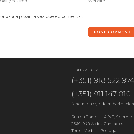
or para a próxima vez que eu comentar.
CONTACTOS:
(+351) 918 522 97
(+351) 911 147 010
(Chamada p\ rede móvel nacion
Rua da Fonte, nº 4 R/C, Sobreir
2560-048 A-dos-Cunhados
Torres Vedras - Portugal