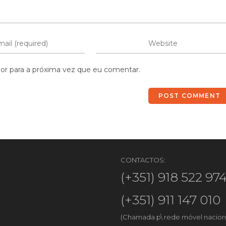
or para a próxima vez que eu comentar.
CONTACTOS:
(+351) 918 522 97
(+351) 911 147 010
(Chamada p\ rede móvel nacion