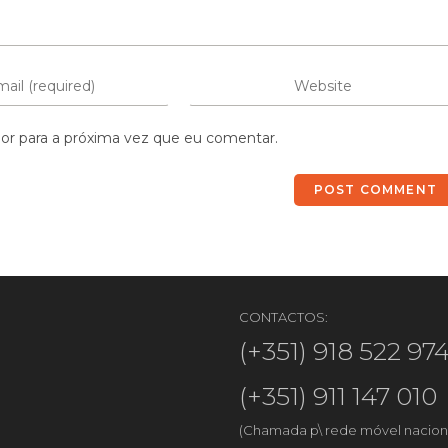
or para a próxima vez que eu comentar.
CONTACTOS:
(+351) 918 522 97
(+351) 911 147 010
(Chamada p\ rede móvel nacion